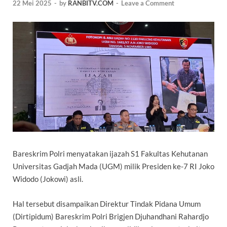
22 Mei 2025
-
by
RANBITV.COM
-
Leave a Comment
Bareskrim Polri
menyatakan ijazah S1 Fakultas Kehutanan
Universitas Gadjah Mada (UGM) milik Presiden ke-7 RI
Joko
Widodo
(Jokowi) asli.
Hal tersebut disampaikan Direktur Tindak Pidana Umum
(Dirtipidum) Bareskrim Polri Brigjen Djuhandhani Rahardjo