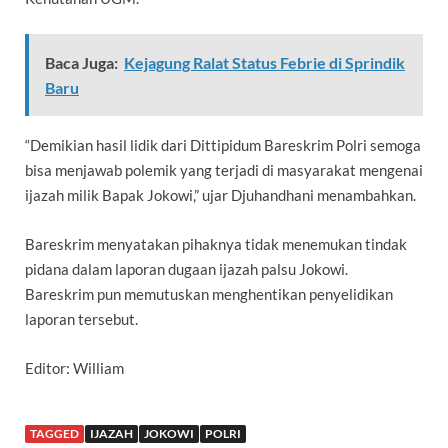
Baca Juga:
Kejagung Ralat Status Febrie di Sprindik
Baru
“Demikian hasil lidik dari Dittipidum Bareskrim Polri semoga
bisa menjawab polemik yang terjadi di masyarakat mengenai
ijazah milik Bapak Jokowi,” ujar Djuhandhani menambahkan.
Bareskrim menyatakan pihaknya tidak menemukan tindak
pidana dalam laporan dugaan ijazah palsu Jokowi.
Bareskrim pun memutuskan menghentikan penyelidikan
laporan tersebut.
Editor: William
TAGGED
IJAZAH
JOKOWI
POLRI