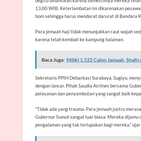
begitu dinantikan karena semestimya mereka telah 
13.00 WIB. Keterlambatan ini dikarenakan pesawa
bom sehingga harus mendarat darurat di Bandara K
Para jemaah haji tidak menunjukkan raut wajah s
karena telah kembali ke kampung halaman.
Baca Juga:
Miliki 1.522 Calon Jamaah, Shafira
Sekretaris PPIH Debarkasi Surabaya, Sugiyo, men
dengan lancar. Pihak Saudia Airlines bersama Gub
pelayanan dan penyambutan yang sangat baik kepa
“Tidak ada yang trauma. Para jemaah justru merasa
Gubernur Sumut sangat luar biasa. Mereka dijamu d
pengalaman yang tak terlupakan bagi mereka,” ujar