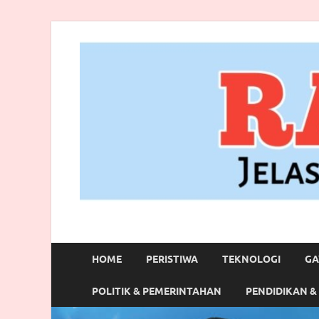
RANBITV.COM
Jelas, Akurat dan Terpercaya
HOME
PERISTIWA
TEKNOLOGI
GA
POLITIK & PEMERINTAHAN
PENDIDIKAN &