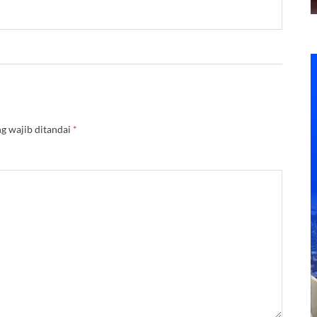
g wajib ditandai
*