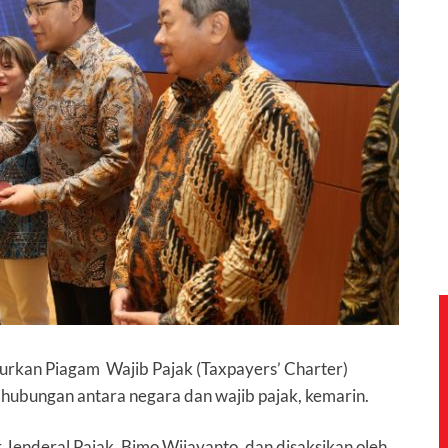
curkan Piagam Wajib Pajak (Taxpayers’ Charter)
ubungan antara negara dan wajib pajak, kemarin.
r Jenderal Pajak, Bimo Wijayanto, dan disaksikan oleh