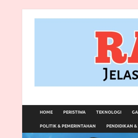
RANBITV.COM
Jelas, Akurat dan Terpercaya
HOME
PERISTIWA
TEKNOLOGI
GA
POLITIK & PEMERINTAHAN
PENDIDIKAN &