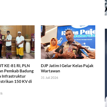
T KE-81 RI, PLN
DJP Jatim I Gelar Kelas Pajak
an Pemkab Badung
Wartawan
 Infrastruktur
31 Juli 2026
strikan 150 KV di
26