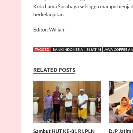
Kota Lama Surabaya sehingga mampu menjad
berkelanjutan.
Editor: William
TAGGED
BANK INDONESIA
BI JATIM
JAVA COFFEE AN
RELATED POSTS
Sambut HUT KE-81 RI, PLN
DJP Jatim 