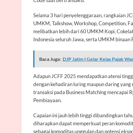
Code saat bertransaksi.
Selama 3 hari penyelenggaraan, rangkaian JC
UMKM, Talkshow, Workshop, Competition, Fas
melibatkan lebih dari 60 UMKM Kopi, Cokela
Indonesia seluruh Jawa, serta UMKM binaan 
Baca Juga:
DJP Jatim I Gelar Kelas Pajak W
Adapun JCFF 2025 mendapatkan atensi tinggi 
dengan kehadiran luring maupun daring yang me
transaksi pada Business Matching mencapai R
Pembiayaan.
Capaian ini jauh lebih tinggi dibandingkan tah
diharapkan dapat memperkuat peran komodita
sebagai komoditas unggulan dan potensi eksp