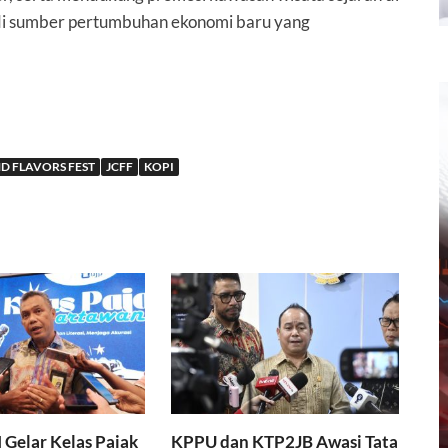
i sumber pertumbuhan ekonomi baru
yang
D FLAVORS FEST
JCFF
KOPI
I Gelar Kelas Pajak
KPPU dan KTP2JB Awasi Tata