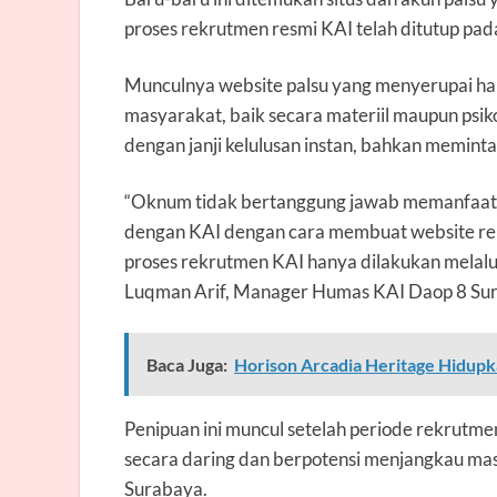
proses rekrutmen resmi KAI telah ditutup pad
Munculnya website palsu yang menyerupai hal
masyarakat, baik secara materiil maupun psiko
dengan janji kelulusan instan, bahkan memint
“Oknum tidak bertanggung jawab memanfaatk
dengan KAI dengan cara membuat website rek
proses rekrutmen KAI hanya dilakukan melalui s
Luqman Arif, Manager Humas KAI Daop 8 Sur
Baca Juga:
Horison Arcadia Heritage Hidupka
Penipuan ini muncul setelah periode rekrutme
secara daring dan berpotensi menjangkau mas
Surabaya.