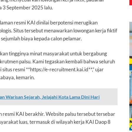
a 3 September 2025 lalu.
aman resmi KAI dinilai berpotensi merugikan
logis. Situs tersebut menawarkan lowongan kerja fiktif
a sejumlah biaya kepada calon pelamar.
an tingginya minat masyarakat untuk bergabung
rutmen palsu. Kami tegaskan kembali bahwa seluruh
itus resmi **https://e-recruitment.kai.id**,” ujar
abaya, kemarin.
n Warisan Sejarah, Jelajahi Kota Lama Dini Hari
n resmi KAI berakhir. Website palsu tersebut tersebar
yarakat luas, termasuk di wilayah kerja KAI Daop 8