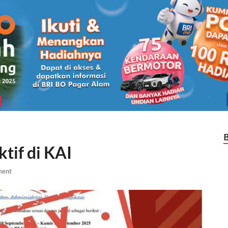
tif di KAI
ment