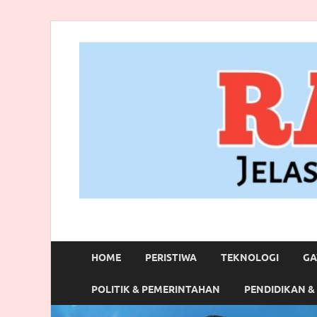
RANBITV.COM
Jelas, Akurat dan Terpercaya
HOME
PERISTIWA
TEKNOLOGI
GA
POLITIK & PEMERINTAHAN
PENDIDIKAN &