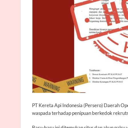
PT Kereta Api Indonesia (Persero) Daerah O
waspada terhadap penipuan berkedok rekru
Baru-baru ini ditemukan situs dan akun palsu