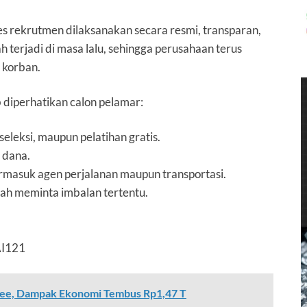
 rekrutmen dilaksanakan secara resmi, transparan,
 terjadi di masa lalu, sehingga perusahaan terus
 korban.
b diperhatikan calon pelamar:
seleksi, maupun pelatihan gratis.
 dana.
ermasuk agen perjalanan maupun transportasi.
nah meminta imbalan tertentu.
AI121
opee, Dampak Ekonomi Tembus Rp1,47 T