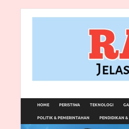
RANBITV.COM
Jelas, Akurat dan Terpercaya
HOME
PERISTIWA
TEKNOLOGI
GA
POLITIK & PEMERINTAHAN
PENDIDIKAN &