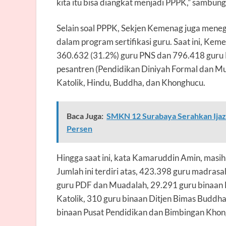
kita itu bisa diangkat menjadi PPPK,” sambun
Selain soal PPPK, Sekjen Kemenag juga mene
dalam program sertifikasi guru. Saat ini, Ke
360.632 (31.2%) guru PNS dan 796.418 guru 
pesantren (Pendidikan Diniyah Formal dan Mua
Katolik, Hindu, Buddha, dan Khonghucu.
Baca Juga:
SMKN 12 Surabaya Serahkan Ijaz
Persen
Hingga saat ini, kata Kamaruddin Amin, masih
Jumlah ini terdiri atas, 423.398 guru madras
guru PDF dan Muadalah, 29.291 guru binaan D
Katolik, 310 guru binaan Ditjen Bimas Buddha
binaan Pusat Pendidikan dan Bimbingan Khon