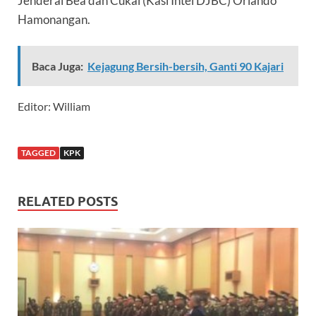
Jenderal Bea dan Cukai (Kasi Intel DJBC) Orlando
Hamonangan.
Baca Juga:
Kejagung Bersih-bersih, Ganti 90 Kajari
Editor: William
TAGGED
KPK
RELATED POSTS