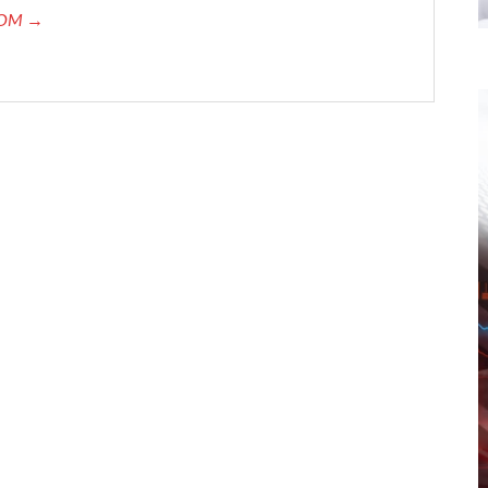
.COM →