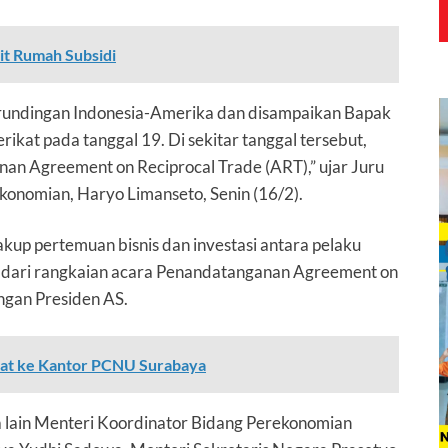
it Rumah Subsidi
rundingan Indonesia-Amerika dan disampaikan Bapak
ikat pada tanggal 19. Di sekitar tanggal tersebut,
an Agreement on Reciprocal Trade (ART),” ujar Juru
onomian, Haryo Limanseto, Senin (16/2).
p pertemuan bisnis dan investasi antara pelaku
n dari rangkaian acara Penandatanganan Agreement on
ngan Presiden AS.
pat ke Kantor PCNU Surabaya
 lain Menteri Koordinator Bidang Perekonomian