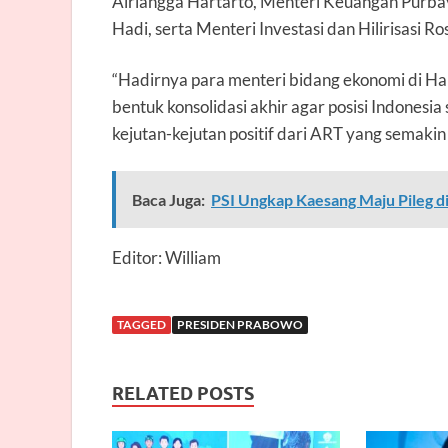
Airlangga Hartarto, Menteri Keuangan Purba
Hadi, serta Menteri Investasi dan Hilirisasi Ro
“Hadirnya para menteri bidang ekonomi di 
bentuk konsolidasi akhir agar posisi Indonesi
kejutan-kejutan positif dari ART yang semaki
Baca Juga:
PSI Ungkap Kaesang Maju Pileg di
Editor: William
TAGGED
PRESIDEN PRABOWO
RELATED POSTS