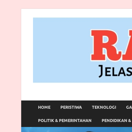
RANBITV.COM
Jelas, Akurat dan Terpercaya
HOME
PERISTIWA
TEKNOLOGI
GA
POLITIK & PEMERINTAHAN
PENDIDIKAN &