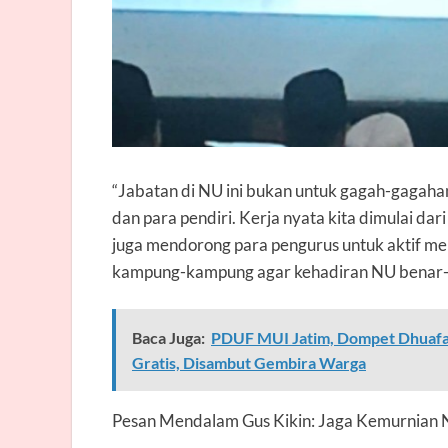
“Jabatan di NU ini bukan untuk gagah-gagahan
dan para pendiri. Kerja nyata kita dimulai dar
juga mendorong para pengurus untuk aktif m
kampung-kampung agar kehadiran NU benar-b
Baca Juga:
PDUF MUI Jatim, Dompet Dhuafa
Gratis, Disambut Gembira Warga
Pesan Mendalam Gus Kikin: Jaga Kemurnian