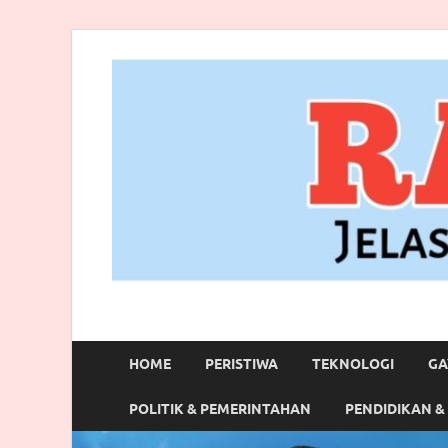
RANBITV.COM
Jelas, Akurat dan Terpercaya
HOME
PERISTIWA
TEKNOLOGI
GA
POLITIK & PEMERINTAHAN
PENDIDIKAN &