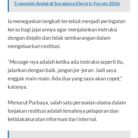
Transmisi Andal di Surabaya Electric Forum 2026
Ia menegaskan langkah tersebut menjadi peringatan
keras bagi jajarannya agar menjalankan instruksi
dengan disiplin dan tidak sembarangan dalam
mengeluarkan restitusi.
“
Message
-nya adalah ketika ada instruksi seperti itu,
jalankan dengan baik, jangan jor-joran. Jadi saya
enggak main-main. Ada dua yang saya akan copot,”
katanya.
Menurut Purbaya, salah satu persoalan utama dalam
lonjakan restitusi adalah lemahnya pelaporan dan
ketidakakuratan informasi dari internal.