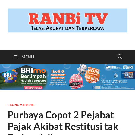
RANBITV.COM
Jelas, Akurat dan Terpercaya
MENU
EKONOMI BISNIS
Purbaya Copot 2 Pejabat
Pajak Akibat Restitusi tak