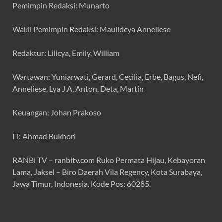
Pemimpin Redaksi: Munarto
Wakil Pemimpin Redaksi: Maulidcya Anneliese
Redaktur: Lilicya, Emily, William
Wartawan: Yuniarwati, Gerard, Cecilia, Erbe, Bagus, Nefi,
Anneliese, Lya J.A, Anton, Deta, Martin
Keuangan: Johan Prakoso
IT: Ahmad Bukhori
RANBi TV – ranbitv.com Ruko Permata Hijau, Kebayoran
Lama, Jaksel – Biro Daerah Vila Regency, Kota Surabaya,
Jawa Timur, Indonesia. Kode Pos: 60285.