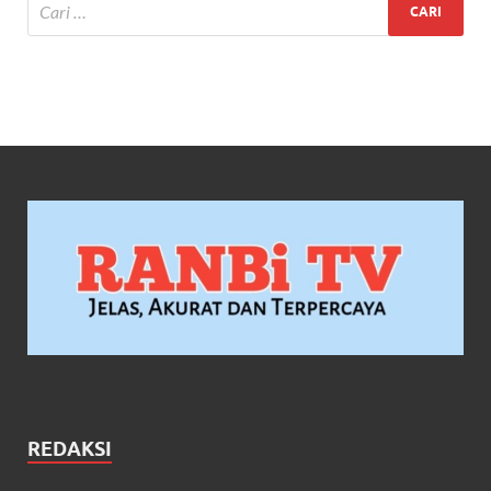
REDAKSI