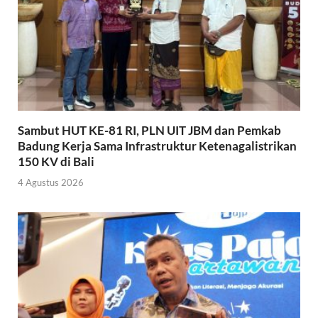
Sambut HUT KE-81 RI, PLN UIT JBM dan Pemkab
Badung Kerja Sama Infrastruktur Ketenagalistrikan
150 KV di Bali
4 Agustus 2026