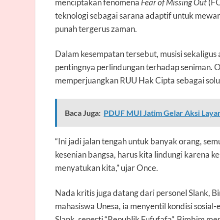
menciptakan fenomena
Fear of Missing Out
(FO
teknologi sebagai sarana adaptif untuk mewari
punah tergerus zaman.
Dalam kesempatan tersebut, musisi sekaligus
pentingnya perlindungan terhadap seniman.
memperjuangkan RUU Hak Cipta sebagai solusi
Baca Juga:
PDUF MUI Jatim Gelar Aksi Layan
“Ini jadi jalan tengah untuk banyak orang, s
kesenian bangsa, harus kita lindungi karena k
menyatukan kita,” ujar Once.
Nada kritis juga datang dari personel Slank,
mahasiswa Unesa, ia menyentil kondisi sosial-e
Slank, seperti “Republik Fufufafa”, Bimbim m