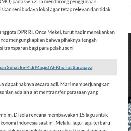
MO) pada Gen Z. Ia mendorong penggunaan
skan seni budaya lokal agar tetap relevan dan tidak
 anggota DPR RI, Once Mekel, turut hadir menekankan
 Once mengungkapkan bahwa pihaknya tengah
 transparan bagi para pelaku seni.
an Sehat ke-4 di Masjid Al-Khoirot Surabaya
emua dapat haknya secara adil. Mari memperjuangkan
esenian adalah alat mentransfer perasaan yang
 Bimbim. Di sela rencana membawakan 15 lagu untuk
konomi Indonesia saat ini. Melalui lagu-lagu terbaru
engeluhkan pengelolaan uang rakyat yang dianggap