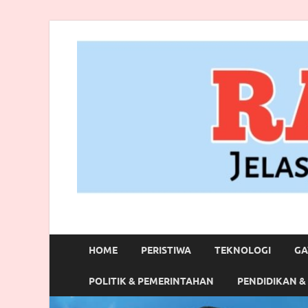
RANBITV.COM
Jelas, Akurat dan Terpercaya
HOME
PERISTIWA
TEKNOLOGI
GA
POLITIK & PEMERINTAHAN
PENDIDIKAN &