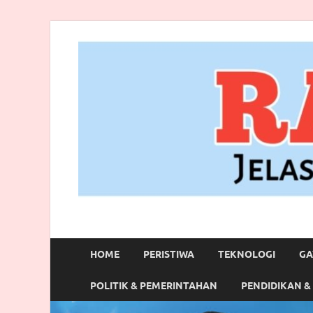
RANBITV.COM
Jelas, Akurat dan Terpercaya
HOME
PERISTIWA
TEKNOLOGI
GA
POLITIK & PEMERINTAHAN
PENDIDIKAN &