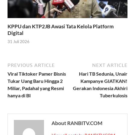
KPPU dan KTP2JB Awasi Tata Kelola Platform
Digital
31 Juli 2026
PREVIOUS ARTICLE
NEXT ARTICLE
Viral Tiktoker Pamer Bisnis
Hari TB Sedunia, Unair
Tukar Uang Baru Hingga 2
Kampanye GIATKAN!
Miliar, Padahal yang Resmi
Gerakan Indonesia Akhiri
hanya di BI
Tuberkulosis
About RANBITV.COM