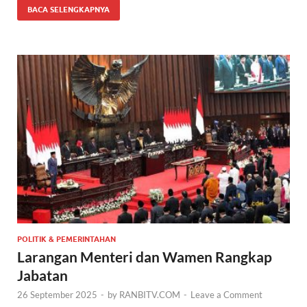
BACA SELENGKAPNYA
POLITIK & PEMERINTAHAN
Larangan Menteri dan Wamen Rangkap
Jabatan
26 September 2025
-
by
RANBITV.COM
-
Leave a Comment