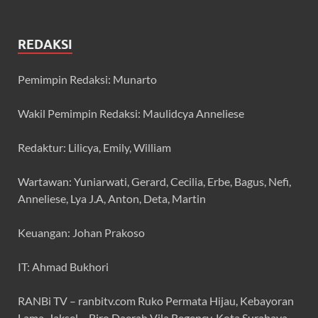
REDAKSI
Pemimpin Redaksi: Munarto
Wakil Pemimpin Redaksi: Maulidcya Anneliese
Redaktur: Lilicya, Emily, William
Wartawan: Yuniarwati, Gerard, Cecilia, Erbe, Bagus, Nefi,
Anneliese, Lya J.A, Anton, Deta, Martin
Keuangan: Johan Prakoso
IT: Ahmad Bukhori
RANBi TV – ranbitv.com Ruko Permata Hijau, Kebayoran
Lama, Jaksel – Biro Daerah Vila Regency, Kota Surabaya,