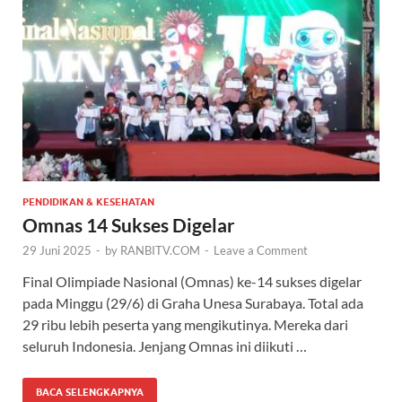
PENDIDIKAN & KESEHATAN
Omnas 14 Sukses Digelar
29 Juni 2025
-
by
RANBITV.COM
-
Leave a Comment
Final Olimpiade Nasional (Omnas) ke-14 sukses digelar
pada Minggu (29/6) di Graha Unesa Surabaya. Total ada
29 ribu lebih peserta yang mengikutinya. Mereka dari
seluruh Indonesia. Jenjang Omnas ini diikuti …
BACA SELENGKAPNYA