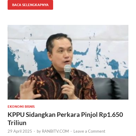
BACA SELENGKAPNYA
EKONOMI BISNIS
KPPU Sidangkan Perkara Pinjol Rp1.650
Triliun
29 April 2025
-
by
RANBITV.COM
-
Leave a Comment