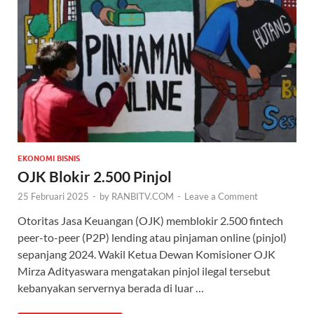
EKONOMI BISNIS
OJK Blokir 2.500 Pinjol
25 Februari 2025
-
by
RANBITV.COM
-
Leave a Comment
Otoritas Jasa Keuangan (OJK) memblokir 2.500 fintech
peer-to-peer (P2P) lending atau pinjaman online (pinjol)
sepanjang 2024. Wakil Ketua Dewan Komisioner OJK
Mirza Adityaswara mengatakan pinjol ilegal tersebut
kebanyakan servernya berada di luar …