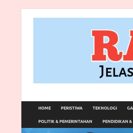
RANBITV.COM
Jelas, Akurat dan Terpercaya
HOME
PERISTIWA
TEKNOLOGI
GA
POLITIK & PEMERINTAHAN
PENDIDIKAN &