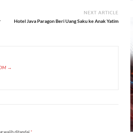
NEXT ARTICLE
r
Hotel Java Paragon Beri Uang Saku ke Anak Yatim
.COM →
g wajib ditandai
*