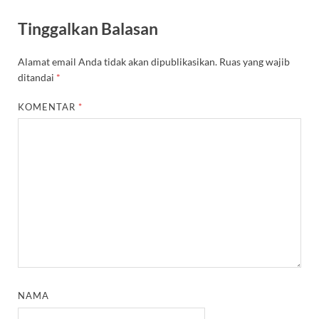
Tinggalkan Balasan
Alamat email Anda tidak akan dipublikasikan.
Ruas yang wajib
ditandai
*
KOMENTAR
*
NAMA