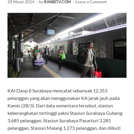
28 Maret 2024
-
by
RANBITV.COM
-
Leave a Comment
KAI Daop 8 Surabaya mencatat sebanyak 12.353
pelanggan yang akan menggunakan KA jarak jauh pada
Kamis (28/3). Dari data sementara tersebut, stasiun
keberangkatan tertinggi yakni Stasiun Surabaya Gubeng
3.685 pelanggan, Stasiun Surabaya Pasarturi 3.281
pelanggan, Stasiun Malang 1.273 pelanggan, dan diikuti