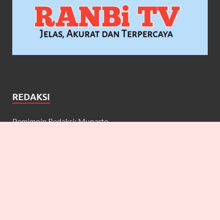
REDAKSI
Pemimpin Redaksi: Munarto
Wakil Pemimpin Redaksi: Maulidcya Anneliese
Redaktur: Lilicya, Emily, William
Wartawan: Yuniarwati, Gerard, Cecilia, Erbe, Bagus, Nefi,
Anneliese, Lya J.A, Anton, Deta, Martin