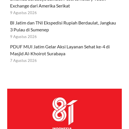
Exchange dari Amerika Serikat
9 Agustus 2026
BI Jatim dan TNI Ekspedisi Rupiah Berdaulat, Jangkau
3 Pulau di Sumenep
9 Agustus 2026
PDUF MUI Jatim Gelar Aksi Layanan Sehat ke-4 di
Masjid Al-Khoirot Surabaya
7 Agustus 2026