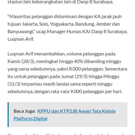
stasiun lain keberangkatan lain di Daop 8 Surabaya.
“Mayoritas pelanggan didominasi dengan KA jarak jauh
tujuan Jakarta, Solo, Yogyakarta, Bandung, Jember dan
Banyuwangi,” ucap Manager Humas KAI Daop 8 Surabaya,
Luqman Arif.
Luqman Arif menambahkan, volume pelanggan pada
Kamis (28/3), meningkat hingga 40% dibanding minggu
yang sama sebelumnya, yakni 8.000 pelanggan. Sementara
itu untuk pelanggan pada Jumat (29/3) hingga Minggu
(31/3) terpantau masih landai sama seperti minggu
sebelumnya, dengan rata-rata 9.000 pelanggan per hari.
Baca Juga:
KPPU dan KTP2JB Awasi Tata Kelola
Platform Digital