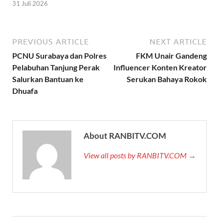
31 Juli 2026
PREVIOUS ARTICLE
NEXT ARTICLE
PCNU Surabaya dan Polres
FKM Unair Gandeng
Pelabuhan Tanjung Perak
Influencer Konten Kreator
Salurkan Bantuan ke
Serukan Bahaya Rokok
Dhuafa
About RANBITV.COM
View all posts by RANBITV.COM →