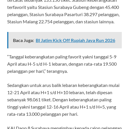
terfavorit yaitu Stasiun Surabaya Gubeng dengan 45.400
pelanggan, Stasiun Surabaya Pasarturi 38.297 pelanggan,
Stasiun Malang 22.754 pelanggan, dan stasiun lainnya.
Baca Juga:
BI Jatim Kick Off Rupiah Java Run 2026
“Tanggal keberangkatan paling favorit yakni tanggal 5-9
April atau H-5 s/d H-1 lebaran, dengan rata-rata 19.500
pelanggan per hari,” terangnya.
Sedangkan untuk arus balik lebaran keberangkatan mulai
12-21 April atau H+1 s/d H+10 lebaran, telah dipesan
sebanyak 98.061 tiket. Dengan keberangkatan paling
tinggi yakni tanggal 12-16 April atau H+1 s/d H+5, yang
rata-rata 13.000 pelanggan per hari.
KAI Daop 8 Surabaya mengimbau kepada calon pelanggan