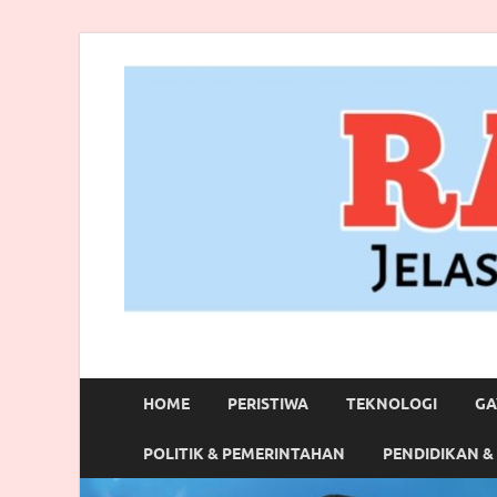
RANBITV.COM
Jelas, Akurat dan Terpercaya
HOME
PERISTIWA
TEKNOLOGI
GA
POLITIK & PEMERINTAHAN
PENDIDIKAN &