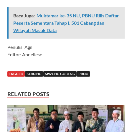
Baca Juga:
Muktamar ke-35 NU, PBNU Rilis Daftar
Peserta Sementara Tahap I, 501 Cabang dan
Wilayah Masuk Data
Penulis: Agil
Editor: Anneliese
TAGGED
KOIN NU
MWCNU GUBENG
PBNU
RELATED POSTS