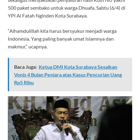
500 paket sembako untuk warga Dhuafa, Sabtu (6/4) di
YPI Al Fatah Nginden Kota Surabaya.
“Alhamdulillah kita harus bersyukur menjadi warga
Indonesia. Yang paling banyak umat Islamnya dan
makmur,” ucapnya.
Baca Juga:
Ketua DMI Kota Surabaya Sesalkan
Vonis 4 Bulan Penjara atas Kasus Pencurian Uang
Rp5 Ribu