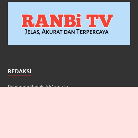
REDAKSI
Pemimpin Redaksi: Munarto
Wakil Pemimpin Redaksi: Maulidcya Anneliese
Redaktur: Lilicya, Emily, William
Wartawan: Yuniarwati, Gerard, Cecilia, Erbe, Bagus, Nefi,