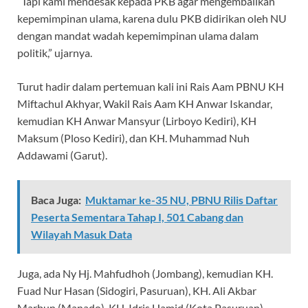
“Tapi kami mendesak kepada PKB agar mengembalikan
kepemimpinan ulama, karena dulu PKB didirikan oleh NU
dengan mandat wadah kepemimpinan ulama dalam
politik,” ujarnya.
Turut hadir dalam pertemuan kali ini Rais Aam PBNU KH
Miftachul Akhyar, Wakil Rais Aam KH Anwar Iskandar,
kemudian KH Anwar Mansyur (Lirboyo Kediri), KH
Maksum (Ploso Kediri), dan KH. Muhammad Nuh
Addawami (Garut).
Baca Juga:
Muktamar ke-35 NU, PBNU Rilis Daftar
Peserta Sementara Tahap I, 501 Cabang dan
Wilayah Masuk Data
Juga, ada Ny Hj. Mahfudhoh (Jombang), kemudian KH.
Fuad Nur Hasan (Sidogiri, Pasuruan), KH. Ali Akbar
Marbun (Manado), KH. Idris Hamid (Kota Pasuruan),