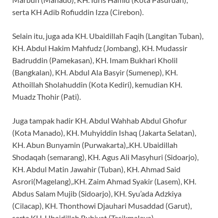
serta KH Adib Rofiuddin Izza (Cirebon).
Selain itu, juga ada KH. Ubaidillah Faqih (Langitan Tuban),
KH. Abdul Hakim Mahfudz (Jombang), KH. Mudassir
Badruddin (Pamekasan), KH. Imam Bukhari Kholil
(Bangkalan), KH. Abdul Ala Basyir (Sumenep), KH.
Athoillah Sholahuddin (Kota Kediri), kemudian KH.
Muadz Thohir (Pati).
Juga tampak hadir KH. Abdul Wahhab Abdul Ghofur
(Kota Manado), KH. Muhyiddin Ishaq (Jakarta Selatan),
KH. Abun Bunyamin (Purwakarta),.KH. Ubaidillah
Shodaqah (semarang), KH. Agus Ali Masyhuri (Sidoarjo),
KH. Abdul Matin Jawahir (Tuban), KH. Ahmad Said
Asrori(Magelang),.KH. Zaim Ahmad Syakir (Lasem), KH.
Abdus Salam Mujib (Sidoarjo), KH. Syu’ada Adzkiya
(Cilacap), KH. Thonthowi Djauhari Musaddad (Garut),
serta KH. Ubaidillah Ruhiyat (Tasikmalaya).