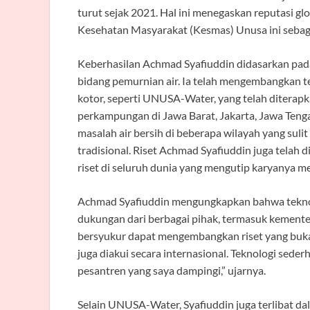
turut sejak 2021. Hal ini menegaskan reputasi gl
Kesehatan Masyarakat (Kesmas) Unusa ini sebaga
Keberhasilan Achmad Syafiuddin didasarkan pada 
bidang pemurnian air. Ia telah mengembangkan t
kotor, seperti UNUSA-Water, yang telah diterapka
perkampungan di Jawa Barat, Jakarta, Jawa Tengah
masalah air bersih di beberapa wilayah yang suli
tradisional. Riset Achmad Syafiuddin juga telah di
riset di seluruh dunia yang mengutip karyanya me
Achmad Syafiuddin mengungkapkan bahwa tekno
dukungan dari berbagai pihak, termasuk kementer
bersyukur dapat mengembangkan riset yang buka
juga diakui secara internasional. Teknologi sede
pesantren yang saya dampingi,” ujarnya.
Selain UNUSA-Water, Syafiuddin juga terlibat 