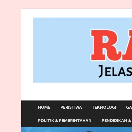
RANBITV.COM
Jelas, Akurat dan Terpercaya
HOME
PERISTIWA
TEKNOLOGI
GA
POLITIK & PEMERINTAHAN
PENDIDIKAN &