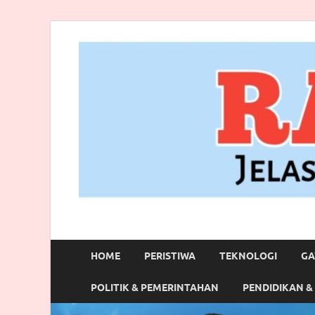
RANBITV.COM
Jelas, Akurat dan Terpercaya
HOME
PERISTIWA
TEKNOLOGI
GA
POLITIK & PEMERINTAHAN
PENDIDIKAN &