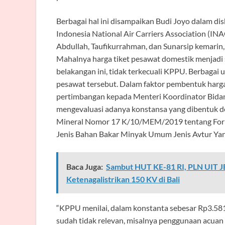
Berbagai hal ini disampaikan Budi Joyo dalam di
Indonesia National Air Carriers Association (IN
Abdullah, Taufikurrahman, dan Sunarsip kemarin, 
Mahalnya harga tiket pesawat domestik menjadi 
belakangan ini, tidak terkecuali KPPU. Berbagai
pesawat tersebut. Dalam faktor pembentuk harg
pertimbangan kepada Menteri Koordinator Bida
mengevaluasi adanya konstansa yang dibentuk 
Mineral Nomor 17 K/10/MEM/2019 tentang Form
Jenis Bahan Bakar Minyak Umum Jenis Avtur Yan
Baca Juga:
Sambut HUT KE-81 RI, PLN UIT J
Ketenagalistrikan 150 KV di Bali
“KPPU menilai, dalam konstanta sebesar Rp3.581
sudah tidak relevan, misalnya penggunaan acuan 