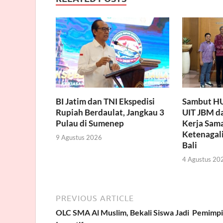
BI Jatim dan TNI Ekspedisi
Sambut HU
Rupiah Berdaulat, Jangkau 3
UIT JBM d
Pulau di Sumenep
Kerja Sama
Ketenagali
9 Agustus 2026
Bali
4 Agustus 20
PREVIOUS ARTICLE
OLC SMA Al Muslim, Bekali Siswa Jadi Pemimp