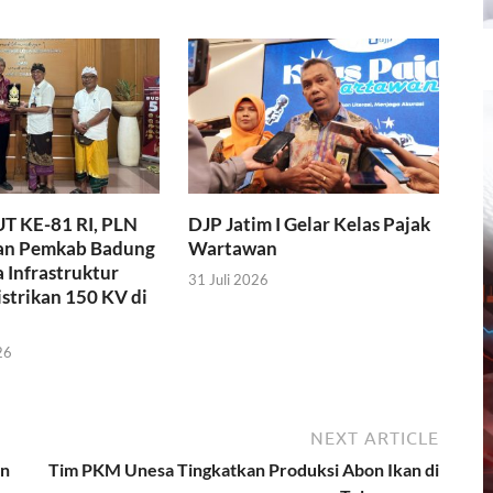
T KE-81 RI, PLN
DJP Jatim I Gelar Kelas Pajak
an Pemkab Badung
Wartawan
 Infrastruktur
31 Juli 2026
strikan 150 KV di
26
NEXT ARTICLE
in
Tim PKM Unesa Tingkatkan Produksi Abon Ikan di