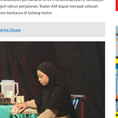
 tujuh tahun perjalanan Teater Alif dapat menjadi sebuah
lam berkarya di bidang teater.
am ke Siswa