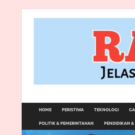
RANBITV.COM
Jelas, Akurat dan Terpercaya
HOME
PERISTIWA
TEKNOLOGI
GA
POLITIK & PEMERINTAHAN
PENDIDIKAN &