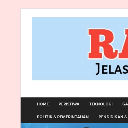
RANBITV.COM
Jelas, Akurat dan Terpercaya
HOME
PERISTIWA
TEKNOLOGI
GA
POLITIK & PEMERINTAHAN
PENDIDIKAN &