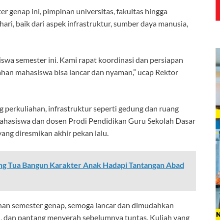
 genap ini, pimpinan universitas, fakultas hingga
ri, baik dari aspek infrastruktur, sumber daya manusia,
wa semester ini. Kami rapat koordinasi dan persiapan
ahan mahasiswa bisa lancar dan nyaman,” ucap Rektor
 perkuliahan, infrastruktur seperti gedung dan ruang
mahasiswa dan dosen Prodi Pendidikan Guru Sekolah Dasar
ng diresmikan akhir pekan lalu.
ang Tua Bangun Karakter Anak Hadapi Tantangan Abad
han semester genap, semoga lancar dan dimudahkan
h, dan pantang menyerah sebelumnya tuntas. Kuliah yang