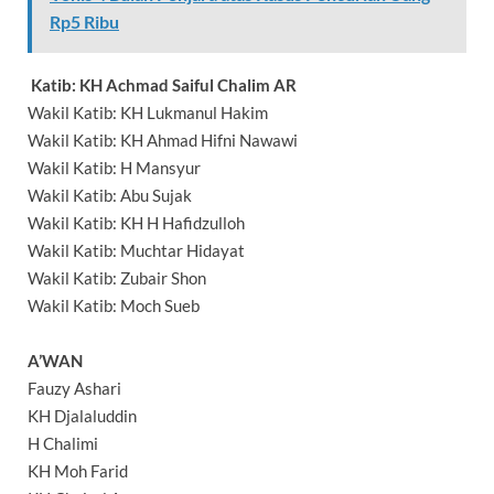
Rp5 Ribu
Katib: KH Achmad Saiful Chalim AR
Wakil Katib: KH Lukmanul Hakim
Wakil Katib: KH Ahmad Hifni Nawawi
Wakil Katib: H Mansyur
Wakil Katib: Abu Sujak
Wakil Katib: KH H Hafidzulloh
Wakil Katib: Muchtar Hidayat
Wakil Katib: Zubair Shon
Wakil Katib: Moch Sueb
A’WAN
Fauzy Ashari
KH Djalaluddin
H Chalimi
KH Moh Farid