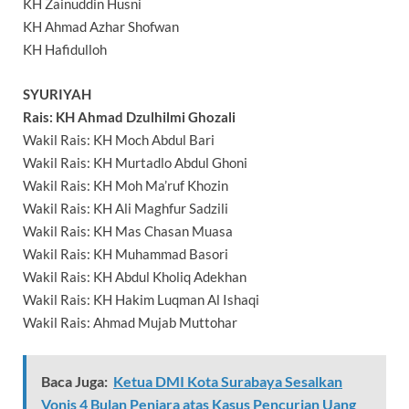
KH Zainuddin Husni
KH Ahmad Azhar Shofwan
KH Hafidulloh
SYURIYAH
Rais: KH Ahmad Dzulhilmi Ghozali
Wakil Rais: KH Moch Abdul Bari
Wakil Rais: KH Murtadlo Abdul Ghoni
Wakil Rais: KH Moh Ma’ruf Khozin
Wakil Rais: KH Ali Maghfur Sadzili
Wakil Rais: KH Mas Chasan Muasa
Wakil Rais: KH Muhammad Basori
Wakil Rais: KH Abdul Kholiq Adekhan
Wakil Rais: KH Hakim Luqman Al Ishaqi
Wakil Rais: Ahmad Mujab Muttohar
Baca Juga:
Ketua DMI Kota Surabaya Sesalkan
Vonis 4 Bulan Penjara atas Kasus Pencurian Uang