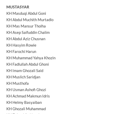
MUSTASYAR
KH Masduqi Abdul Goni
KH Abdul Muchith Murtadlo
KH Mas Mansur Tholha
KH Asep Saifuddin Chalim
KH Abdul Aziz Chusnan
KH Hasyim Rowie
KH Farochi Harun
KH Muhammad Yahya Khozin
KH Fadlullah Abdul Ghoni
KH Imam Ghozali Said
KH Muslich Saridjan
KH Musthofa
KH Usman Ashofi Ghozi
KH Achmad Makmun Idris
KH Helmy Basyaiban
KH Ghozali Muhammad