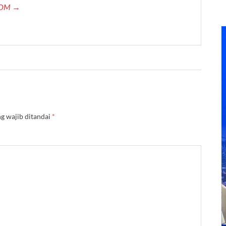
.COM →
g wajib ditandai
*