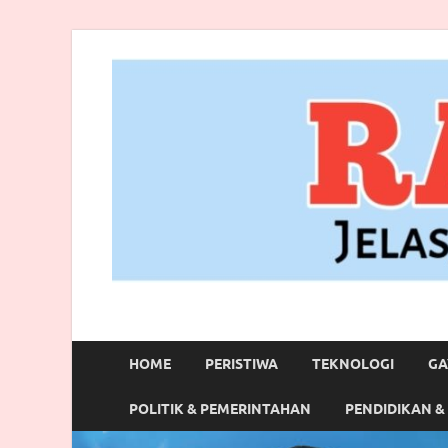
RANBITV.COM
Jelas, Akurat dan Terpercaya
HOME
PERISTIWA
TEKNOLOGI
GA
POLITIK & PEMERINTAHAN
PENDIDIKAN &