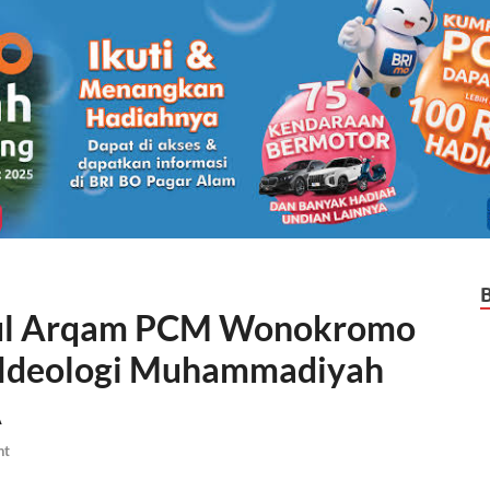
tul Arqam PCM Wonokromo
Ideologi Muhammadiyah
A
nt