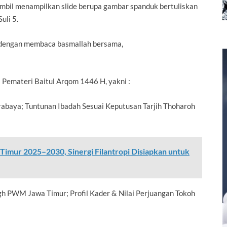
ambil menampilkan slide berupa gambar spanduk bertuliskan
uli 5.
ni dengan membaca basmallah bersama,
Pemateri Baitul Arqom 1446 H, yakni :
abaya; Tuntunan Ibadah Sesuai Keputusan Tarjih Thoharoh
mur 2025–2030, Sinergi Filantropi Disiapkan untuk
ligh PWM Jawa Timur; Profil Kader & Nilai Perjuangan Tokoh