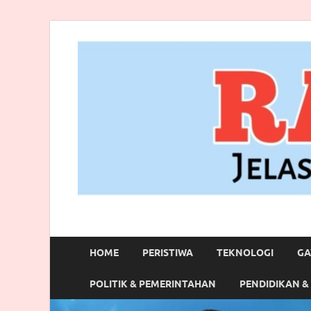
RANBITV.COM
Jelas, Akurat dan Terpercaya
HOME
PERISTIWA
TEKNOLOGI
GA
POLITIK & PEMERINTAHAN
PENDIDIKAN &