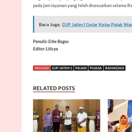
pada jam layanan yang telah disesuaikan selama R
Baca Juga:
DJP Jatim I Gelar Kelas Pajak W
Penulis: Erbe Bagus
Editor: Lilicya
TAGGED
DJP JATIM 1
PAJAK
PUASA
RAMADAN
RELATED POSTS