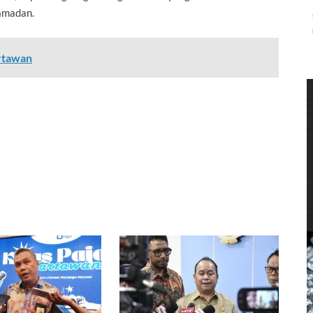
amadan.
artawan