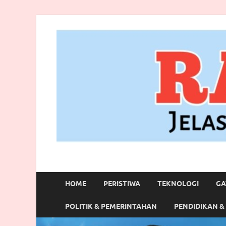
RANBITV.COM
Jelas, Akurat dan Terpercaya
HOME
PERISTIWA
TEKNOLOGI
GA
POLITIK & PEMERINTAHAN
PENDIDIKAN &