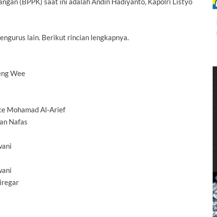
ngan (BPPK) saat ini adalah Andin Hadiyanto, Kapolri Listyo
ngurus lain. Berikut rincian lengkapnya.
Seng Wee
ce Mohamad Al-Arief
an Nafas
wani
wani
iregar