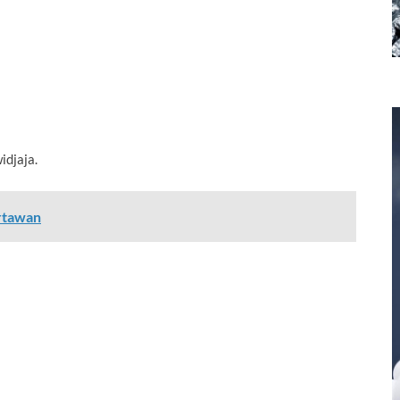
djaja.
artawan