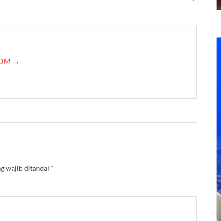
.COM →
g wajib ditandai
*