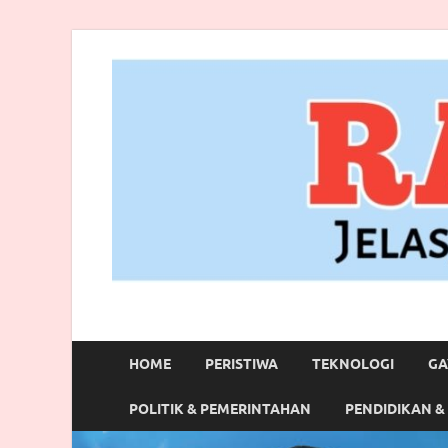
RANBITV.COM
Jelas, Akurat dan Terpercaya
HOME
PERISTIWA
TEKNOLOGI
GA
POLITIK & PEMERINTAHAN
PENDIDIKAN &