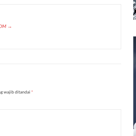
.COM →
g wajib ditandai
*