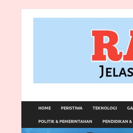
RANBITV.COM
Jelas, Akurat dan Terpercaya
HOME
PERISTIWA
TEKNOLOGI
GA
POLITIK & PEMERINTAHAN
PENDIDIKAN &