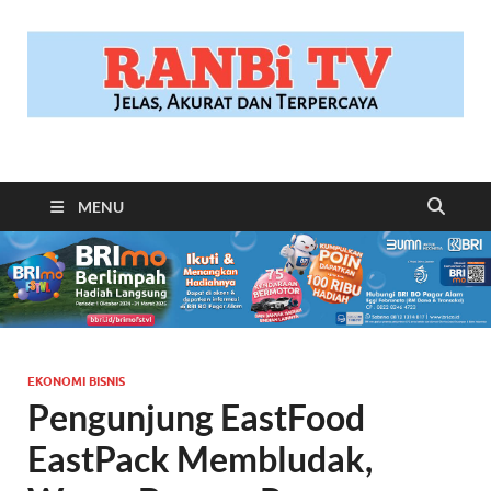
RANBITV.COM
Jelas, Akurat dan Terpercaya
MENU
EKONOMI BISNIS
Pengunjung EastFood
EastPack Membludak,