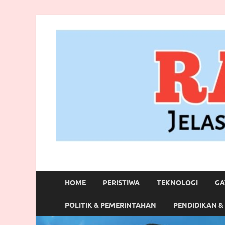
RANBITV.COM
Jelas, Akurat dan Terpercaya
HOME
PERISTIWA
TEKNOLOGI
GA
POLITIK & PEMERINTAHAN
PENDIDIKAN &