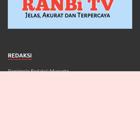
REDAKSI
Pemimpin Redaksi: Munarto
Wakil Pemimpin Redaksi: Maulidcya Anneliese
Redaktur: Lilicya, Emily, William
Wartawan: Yuniarwati, Gerard, Cecilia, Erbe, Bagus, Nefi,
Anneliese, Lya J.A, Anton, Deta, Martin
Keuangan: Johan Prakoso