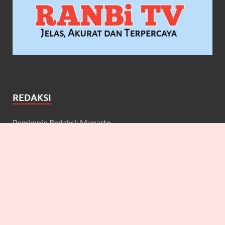
REDAKSI
Pemimpin Redaksi: Munarto
Wakil Pemimpin Redaksi: Maulidcya Anneliese
Redaktur: Lilicya, Emily, William
Wartawan: Yuniarwati, Gerard, Cecilia, Erbe, Bagus, Nefi,
Anneliese, Lya J.A, Anton, Deta, Martin