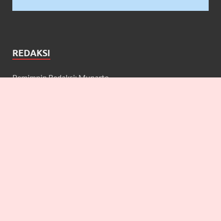
REDAKSI
Pemimpin Redaksi: Munarto
Wakil Pemimpin Redaksi: Maulidcya Anneliese
Redaktur: Lilicya, Emily, William
Wartawan: Yuniarwati, Gerard, Cecilia, Erbe, Bagus, Nefi,
Anneliese, Lya J.A, Anton, Deta, Martin
Keuangan: Johan Prakoso
IT: Ahmad Bukhori