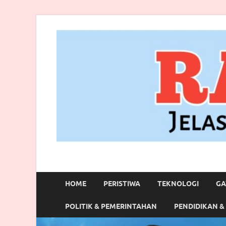
RANBITV.COM
Jelas, Akurat dan Terpercaya
HOME
PERISTIWA
TEKNOLOGI
GA
POLITIK & PEMERINTAHAN
PENDIDIKAN &