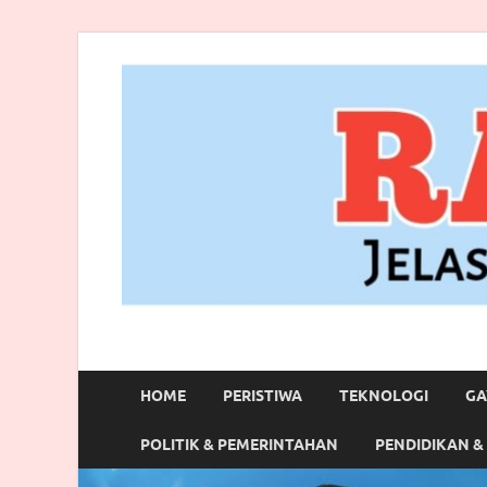
RANBITV.COM
Jelas, Akurat dan Terpercaya
HOME
PERISTIWA
TEKNOLOGI
GA
POLITIK & PEMERINTAHAN
PENDIDIKAN &