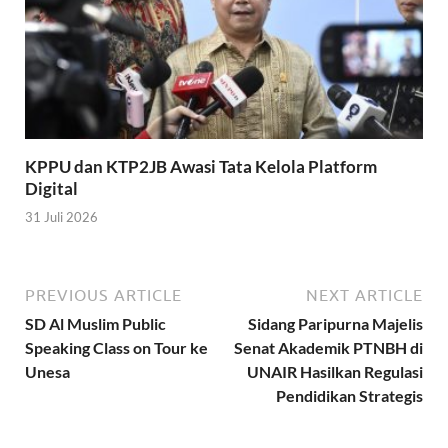
KPPU dan KTP2JB Awasi Tata Kelola Platform
Digital
31 Juli 2026
PREVIOUS ARTICLE
NEXT ARTICLE
SD Al Muslim Public
Sidang Paripurna Majelis
Speaking Class on Tour ke
Senat Akademik PTNBH di
Unesa
UNAIR Hasilkan Regulasi
Pendidikan Strategis