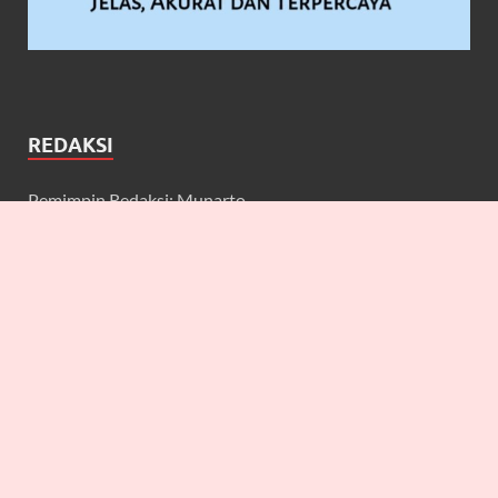
REDAKSI
Pemimpin Redaksi: Munarto
Wakil Pemimpin Redaksi: Maulidcya Anneliese
Redaktur: Lilicya, Emily, William
Wartawan: Yuniarwati, Gerard, Cecilia, Erbe, Bagus, Nefi,
Anneliese, Lya J.A, Anton, Deta, Martin
Keuangan: Johan Prakoso
IT: Ahmad Bukhori