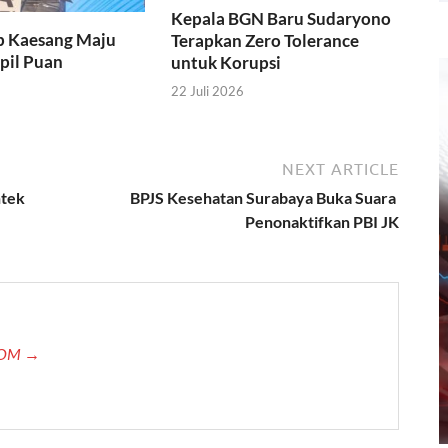
Kepala BGN Baru Sudaryono
p Kaesang Maju
Terapkan Zero Tolerance
apil Puan
untuk Korupsi
22 Juli 2026
NEXT ARTICLE
ntek
BPJS Kesehatan Surabaya Buka Suara
Penonaktifkan PBI JK
.COM →