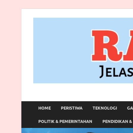
RANBITV.COM
Jelas, Akurat dan Terpercaya
HOME
PERISTIWA
TEKNOLOGI
GA
POLITIK & PEMERINTAHAN
PENDIDIKAN &