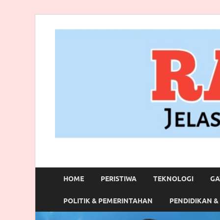
RANBITV.COM
Jelas, Akurat dan Terpercaya
HOME
PERISTIWA
TEKNOLOGI
GA
POLITIK & PEMERINTAHAN
PENDIDIKAN &