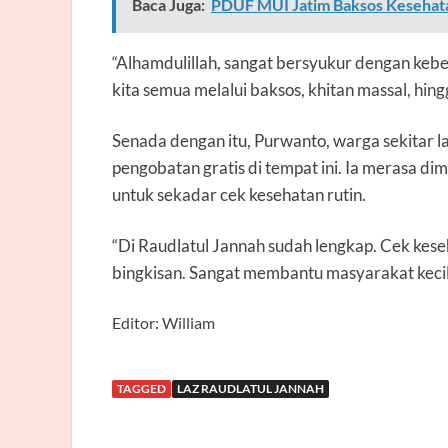
Baca Juga:
PDUF MUI Jatim Baksos Kesehatan
“Alhamdulillah, sangat bersyukur dengan ke
kita semua melalui baksos, khitan massal, hing
Senada dengan itu, Purwanto, warga sekitar la
pengobatan gratis di tempat ini. Ia merasa di
untuk sekadar cek kesehatan rutin.
“Di Raudlatul Jannah sudah lengkap. Cek kese
bingkisan. Sangat membantu masyarakat kecil
Editor: William
TAGGED
LAZ RAUDLATUL JANNAH