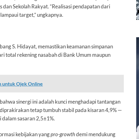
s dan Sekolah Rakyat. “Realisasi pendapatan dari
lampaui target,” ungkapnya.
ambang S. Hidayat, memastikan keamanan simpanan
ari total rekening nasabah di Bank Umum maupun
n untuk Ojek Online
ahwa sinergi ini adalah kunci menghadapi tantangan
diprakirakan tetap tumbuh stabil pada kisaran 4,9% —
li dalam sasaran 2,5±1%.
ormasi kebijakan yang
pro-growth
demi mendukung