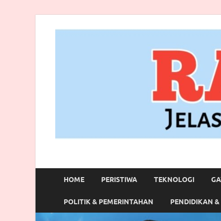
RANBITV.COM
Jelas, Akurat dan Terpercaya
HOME
PERISTIWA
TEKNOLOGI
GA
POLITIK & PEMERINTAHAN
PENDIDIKAN &