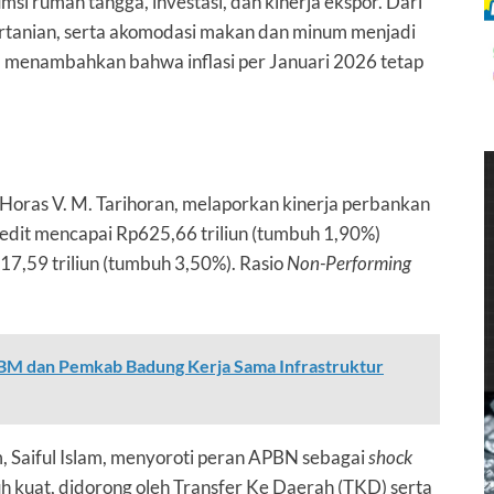
si rumah tangga, investasi, dan kinerja ekspor. Dari
pertanian, serta akomodasi makan dan minum menjadi
ga menambahkan bahwa inflasi per Januari 2026 tetap
Horas V. M. Tarihoran, melaporkan kinerja perbankan
edit mencapai Rp625,66 triliun (tumbuh 1,90%)
7,59 triliun (tumbuh 3,50%). Rasio
Non-Performing
BM dan Pemkab Badung Kerja Sama Infrastruktur
m, Saiful Islam, menyoroti peran APBN sebagai
shock
h kuat, didorong oleh Transfer Ke Daerah (TKD) serta