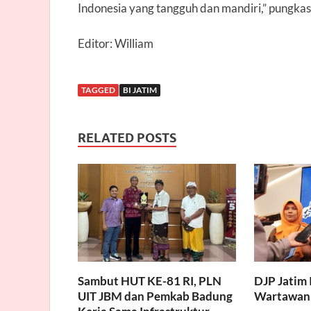
Indonesia yang tangguh dan mandiri,” pungkas
Editor: William
TAGGED
BI JATIM
RELATED POSTS
Sambut HUT KE-81 RI, PLN
DJP Jatim 
UIT JBM dan Pemkab Badung
Wartawan