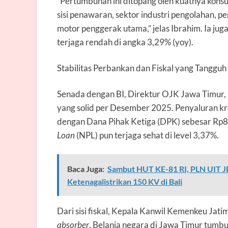
“Pertumbuhan ini ditopang oleh kuatnya konsum
sisi penawaran, sektor industri pengolahan, 
motor penggerak utama,” jelas Ibrahim. Ia ju
terjaga rendah di angka 3,29% (yoy).
Stabilitas Perbankan dan Fiskal yang Tangguh
Senada dengan BI, Direktur OJK Jawa Timur, 
yang solid per Desember 2025. Penyaluran kr
dengan Dana Pihak Ketiga (DPK) sebesar Rp81
Loan
(NPL) pun terjaga sehat di level 3,37%.
Baca Juga:
Sambut HUT KE-81 RI, PLN UIT J
Ketenagalistrikan 150 KV di Bali
Dari sisi fiskal, Kepala Kanwil Kemenkeu Jati
absorber
. Belanja negara di Jawa Timur tumbu