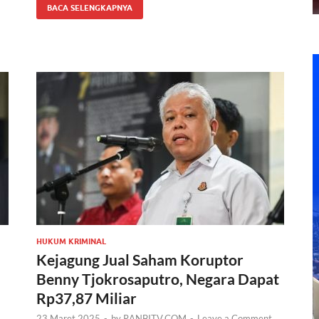
BACA SELENGKAPNYA
HUKUM KRIMINAL
Kejagung Jual Saham Koruptor
Benny Tjokrosaputro, Negara Dapat
Rp37,87 Miliar
23 Maret 2025
-
by
RANBITV.COM
-
Leave a Comment