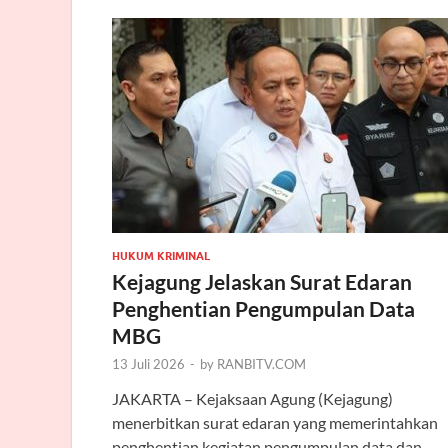
HUKUM KRIMINAL
Kejagung Jelaskan Surat Edaran
Penghentian Pengumpulan Data
MBG
13 Juli 2026
-
by
RANBITV.COM
JAKARTA – Kejaksaan Agung (Kejagung)
menerbitkan surat edaran yang memerintahkan
penghentian kegiatan pengumpulan data dan