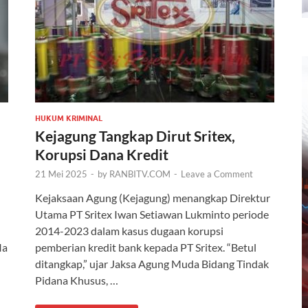
HUKUM KRIMINAL
Kejagung Tangkap Dirut Sritex,
Korupsi Dana Kredit
21 Mei 2025
-
by
RANBITV.COM
-
Leave a Comment
Kejaksaan Agung (Kejagung) menangkap Direktur
Utama PT Sritex Iwan Setiawan Lukminto periode
2014-2023 dalam kasus dugaan korupsi
Ia
pemberian kredit bank kepada PT Sritex. “Betul
ditangkap,” ujar Jaksa Agung Muda Bidang Tindak
Pidana Khusus, …