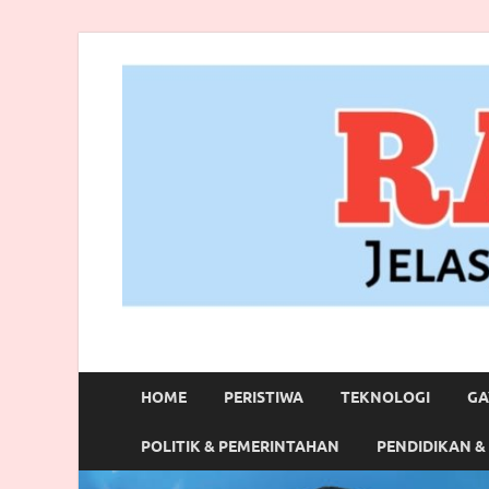
RANBITV.COM
Jelas, Akurat dan Terpercaya
HOME
PERISTIWA
TEKNOLOGI
GA
POLITIK & PEMERINTAHAN
PENDIDIKAN &