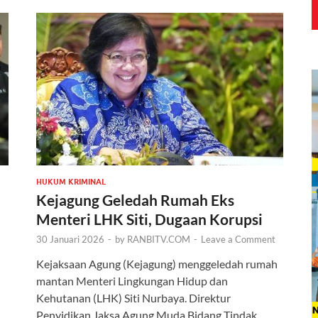
HUKUM KRIMINAL
Kejagung Geledah Rumah Eks
Menteri LHK Siti, Dugaan Korupsi
30 Januari 2026
-
by
RANBITV.COM
-
Leave a Comment
Kejaksaan Agung (Kejagung) menggeledah rumah
mantan Menteri Lingkungan Hidup dan
Kehutanan (LHK) Siti Nurbaya. Direktur
Penyidikan Jaksa Agung Muda Bidang Tindak