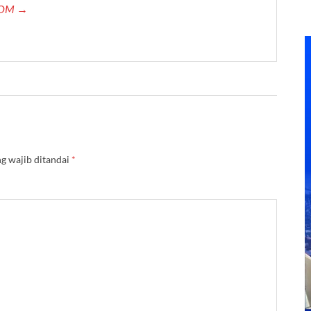
.COM →
g wajib ditandai
*