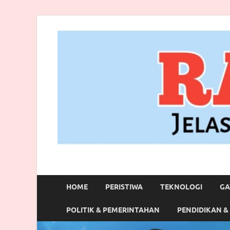
RANBITV.COM
Jelas, Akurat dan Terpercaya
HOME
PERISTIWA
TEKNOLOGI
GA
POLITIK & PEMERINTAHAN
PENDIDIKAN &