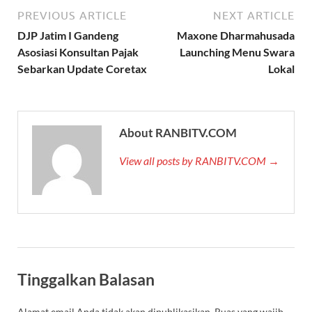
PREVIOUS ARTICLE
NEXT ARTICLE
DJP Jatim I Gandeng
Maxone Dharmahusada
Asosiasi Konsultan Pajak
Launching Menu Swara
Sebarkan Update Coretax
Lokal
About RANBITV.COM
View all posts by RANBITV.COM →
Tinggalkan Balasan
Alamat email Anda tidak akan dipublikasikan.
Ruas yang wajib