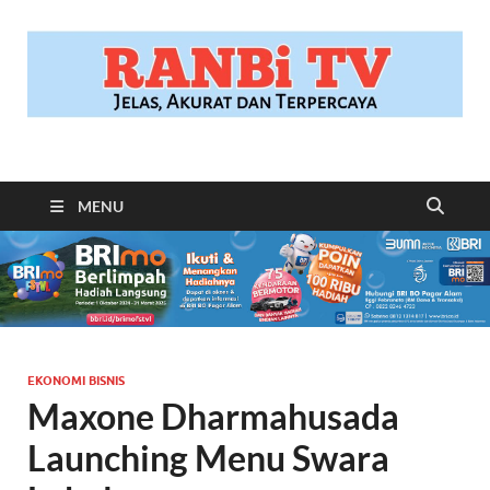
RANBITV.COM
Jelas, Akurat dan Terpercaya
MENU
EKONOMI BISNIS
Maxone Dharmahusada
Launching Menu Swara