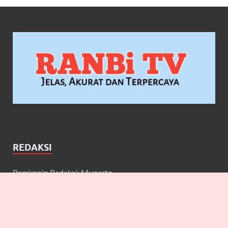
REDAKSI
Pemimpin Redaksi: Munarto
Wakil Pemimpin Redaksi: Maulidcya Anneliese
Redaktur: Lilicya, Emily, William